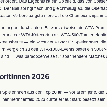
rfordert. Das Ergebnis ist ein Spielfeld, das von Spiele
 Der Ball springt flach und gleichmäßig ab, die Oberfl
testen Vorbereitungsturniere auf die Championships in 
 Wandlungen durchlaufen. Es war zeitweise ein WTA-Prem
urierung der WTA-Kategorien als WTA-500-Turnier etablier
kteausbeute — ein wichtiger Faktor für Spielerinnen, di
Im Vergleich zu den WTA-1000-Events bietet ein 500er-T
tet sind — was paradoxerweise für spannendere Matches s
oritinnen 2026
g Spielerinnen aus den Top 20 an — vor allem jene, die
nehmerinnenfeld 2026 dürfte erneut stark besetzt sein, 