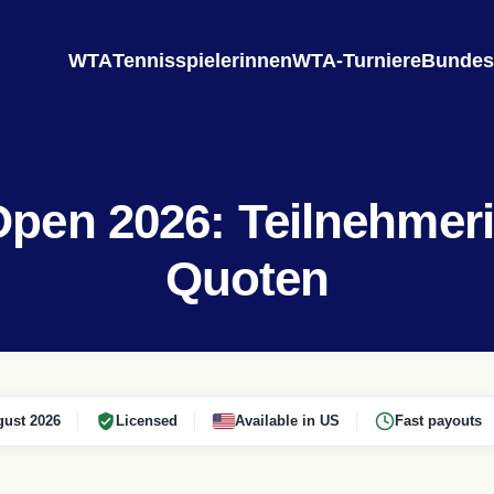
WTA
Tennisspielerinnen
WTA-Turniere
Bundes
 Open 2026: Teilnehmer
Quoten
ust 2026
Licensed
Available in US
Fast payouts