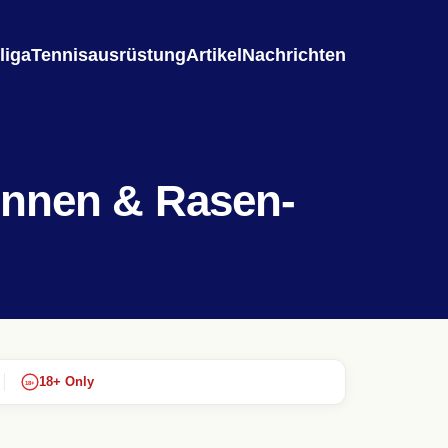
liga
Tennisausrüstung
Artikel
Nachrichten
innen & Rasen-
18+ Only
18+