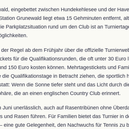
ald, eingebettet zwischen Hundekehlesee und der Havelc
Station Grunewald liegt etwa 15 Gehminuten entfernt, alt
ie Parkplatzsituation rund um den Club ist an Turniert
öglichkeiten.
 der Regel ab dem Frühjahr über die offizielle Turnierwe
ckets für die Qualifikationsrunden, die oft unter 30 Euro 
0 und 150 Euro kosten können. Mehrtagestickets und Fa
 die Qualifikationstage in Betracht ziehen, die sportlich 
statt: Wenn die Sonne tiefer steht und das Licht durch
sphäre, die an einen englischen Country Club erinnert.
 im Juni unerlässlich, auch auf Rasentribünen ohne Üb
s und Rasen führen. Für Familien bietet das Turnier i
ine gute Gelegenheit, den Nachwuchs für Tennis zu be