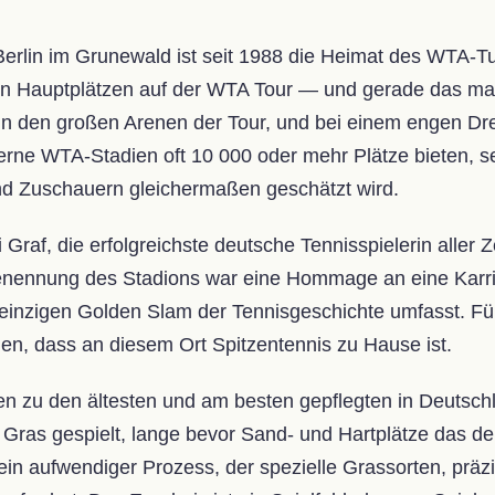
rlin im Grunewald ist seit 1988 die Heimat des WTA-Turn
en Hauptplätzen auf der WTA Tour — und gerade das mac
s in den großen Arenen der Tour, und bei einem engen D
ne WTA-Stadien oft 10 000 oder mehr Plätze bieten, se
und Zuschauern gleichermaßen geschätzt wird.
raf, die erfolgreichste deutsche Tennisspielerin aller Ze
enennung des Stadions war eine Hommage an eine Karri
einzigen Golden Slam der Tennisgeschichte umfasst. Für 
hen, dass an diesem Ort Spitzentennis zu Hause ist.
zu den ältesten und am besten gepflegten in Deutschlan
 Gras gespielt, lange bevor Sand- und Hartplätze das d
n aufwendiger Prozess, der spezielle Grassorten, präz