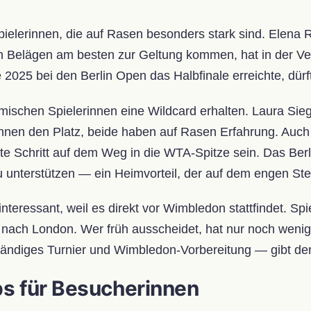
pielerinnen, die auf Rasen besonders stark sind. Elena 
en Belägen am besten zur Geltung kommen, hat in der V
 2025 bei den Berlin Open das Halbfinale erreichte, dürf
imischen Spielerinnen eine Wildcard erhalten. Laura Si
nen den Platz, beide haben auf Rasen Erfahrung. Auch
e Schritt auf dem Weg in die WTA-Spitze sein. Das Berl
 unterstützen — ein Heimvorteil, der auf dem engen Steff
teressant, weil es direkt vor Wimbledon stattfindet. Spi
uen nach London. Wer früh ausscheidet, hat nur noch wen
tändiges Turnier und Wimbledon-Vorbereitung — gibt den 
ps für Besucherinnen