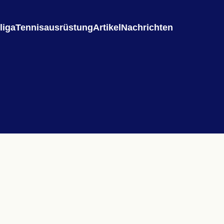
liga
Tennisausrüstung
Artikel
Nachrichten