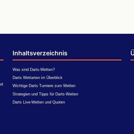
Inhaltsverzeichnis
Ü
Was sind Darts-Wetten?
Darts Wettarten im Überblick
rt
Wichtige Darts Turniere zum Wetten
Strategien und Tipps für Darts-Wetten
Darts Live-Wetten und Quoten