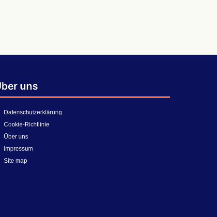
ber uns
Datenschutzerklärung
Cookie-Richtlinie
Über uns
Impressum
Site map