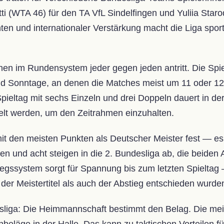
ti (WTA 46) für den TA VfL Sindelfingen und Yuliia St
n und internationaler Verstärkung macht die Liga sportli
enen im Rundensystem jeder gegen jeden antritt. Die Sp
nd Sonntage, an denen die Matches meist um 11 oder 1
pieltag mit sechs Einzeln und drei Doppeln dauert in de
ielt werden, um den Zeitrahmen einzuhalten.
t den meisten Punkten als Deutscher Meister fest — es g
n und acht steigen in die 2. Bundesliga ab, die beiden A
egssystem sorgt für Spannung bis zum letzten Spieltag 
er Meistertitel als auch der Abstieg entschieden wurde
iga: Die Heimmannschaft bestimmt den Belag. Die meis
hbeläge in der Halle. Das kann zu taktischen Vorteilen 