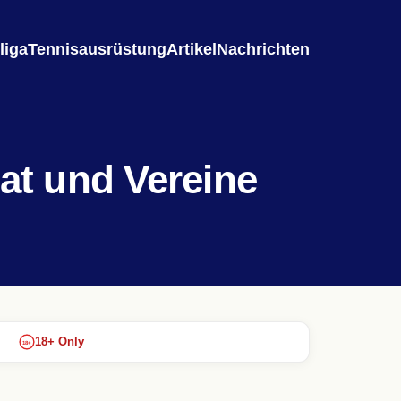
liga
Tennisausrüstung
Artikel
Nachrichten
at und Vereine
18+ Only
18+