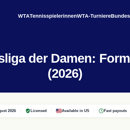
WTA
Tennisspielerinnen
WTA-Turniere
Bundes
liga der Damen: Form
(2026)
ust 2026
Licensed
Available in US
Fast payouts