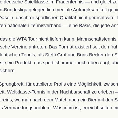
e deutsche Spielklasse im Frauentennis — und gleichzei
n-Bundesliga gelegentlich mediale Aufmerksamkeit geni
Dasein, das ihrer sportlichen Qualität nicht gerecht wird. 
ßten nationalen Tennisverband — eine Basis, die jede a
 das die WTA Tour nicht liefern kann: Mannschaftstenn
utsche Vereine antreten. Das Format existiert seit den fr
eutschen Tennis, als Steffi Graf und Boris Becker den Sp
ie ein Produkt, das sportlich immer noch überzeugt, aber
ichern.
Sprungbrett, für etablierte Profis eine Möglichkeit, zwi
it, Weltklasse-Tennis in der Nachbarschaft zu erleben —
ereins, wo man nach dem Match noch ein Bier mit den Sp
es Vermarktungsproblem: Was intim ist, erreicht selten ei