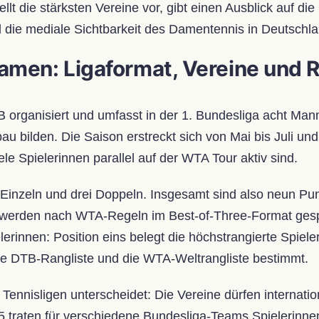
tellt die stärksten Vereine vor, gibt einen Ausblick auf d
 die mediale Sichtbarkeit des Damentennis in Deutschla
amen: Ligaformat, Vereine und 
rganisiert und umfasst in der 1. Bundesliga acht Manns
 bilden. Die Saison erstreckt sich von Mai bis Juli und 
e Spielerinnen parallel auf der WTA Tour aktiv sind.
inzeln und drei Doppeln. Insgesamt sind also neun Pun
 werden nach WTA-Regeln im Best-of-Three-Format gespie
erinnen: Position eins belegt die höchstrangierte Spiele
die DTB-Rangliste und die WTA-Weltrangliste bestimmt.
ennisligen unterscheidet: Die Vereine dürfen internatio
25 traten für verschiedene Bundesliga-Teams Spielerinne