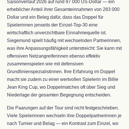
Saisonverlauf 2026 auf rund 97 000 US-Dollar — ein
erheblicher Anteil ihrer Gesamteinnahmen von 283 000
Dollar und ein Beleg dafür, dass das Doppel für
Spielerinnen jenseits der Einzel-Top-30 eine
wirtschaftlich unverzichtbare Einnahmequelle ist.
Siegemund spielt häufig mit wechselnden Partnerinnen,
was ihre Anpassungsfähigkeit unterstreicht: Sie kann mit
offensiven Netzangreiferinnen ebenso effektiv
zusammenspielen wie mit defensiven
Grundlinienspezialistinnen. Ihre Erfahrung im Doppel
macht sie zudem zu einer wertvollen Spielerin im Billie
Jean King Cup, wo Doppelmatches oft über Sieg und
Niederlage der gesamten Begegnung entscheiden.
Die Paarungen auf der Tour sind nicht festgeschrieben.
Viele Spielerinnen wechseln ihre Doppelpartnerinnen je
nach Turnier und Belag — ein Kontrast zum Einzel, wo