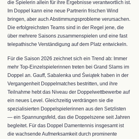
die Spielerin allein für ihre Ergebnisse verantwortlich ist.
Im Doppel kann eine neue Partnerin frischen Wind
bringen, aber auch Abstimmungsprobleme verursachen.
Die erfolgreichsten Teams sind in der Regel jene, die
über mehrere Saisons zusammenspielen und eine fast
telepathische Verständigung auf dem Platz entwickeln.
Für die Saison 2026 zeichnet sich ein Trend ab: Immer
mehr Top-Einzelspielerinnen treten bei Grand Slams im
Doppel an. Gauff, Sabalenka und Świątek haben in der
Vergangenheit Doppelmatches bestritten, und ihre
Teilnahme hebt das Niveau der Doppelwettbewerbe auf
ein neues Level. Gleichzeitig verdrängen sie die
spezialisierten Doppelspielerinnen aus den Setzlisten
— ein Spannungsfeld, das die Doppelszene seit Jahren
begleitet. Für das Doppel Damentennis insgesamt ist
die wachsende Aufmerksamkeit durch prominente