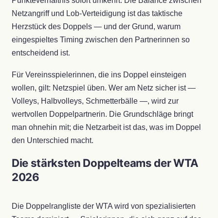
Punkteverhältnis sofort umkehrt. Die Balance zwischen
Netzangriff und Lob-Verteidigung ist das taktische
Herzstück des Doppels — und der Grund, warum
eingespieltes Timing zwischen den Partnerinnen so
entscheidend ist.
Für Vereinsspielerinnen, die ins Doppel einsteigen
wollen, gilt: Netzspiel üben. Wer am Netz sicher ist —
Volleys, Halbvolleys, Schmetterbälle —, wird zur
wertvollen Doppelpartnerin. Die Grundschläge bringt
man ohnehin mit; die Netzarbeit ist das, was im Doppel
den Unterschied macht.
Die stärksten Doppelteams der WTA
2026
Die Doppelrangliste der WTA wird von spezialisierten