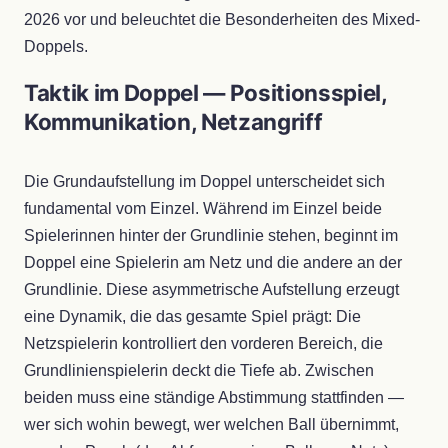
2026 vor und beleuchtet die Besonderheiten des Mixed-
Doppels.
Taktik im Doppel — Positionsspiel,
Kommunikation, Netzangriff
Die Grundaufstellung im Doppel unterscheidet sich
fundamental vom Einzel. Während im Einzel beide
Spielerinnen hinter der Grundlinie stehen, beginnt im
Doppel eine Spielerin am Netz und die andere an der
Grundlinie. Diese asymmetrische Aufstellung erzeugt
eine Dynamik, die das gesamte Spiel prägt: Die
Netzspielerin kontrolliert den vorderen Bereich, die
Grundlinienspielerin deckt die Tiefe ab. Zwischen
beiden muss eine ständige Abstimmung stattfinden —
wer sich wohin bewegt, wer welchen Ball übernimmt,