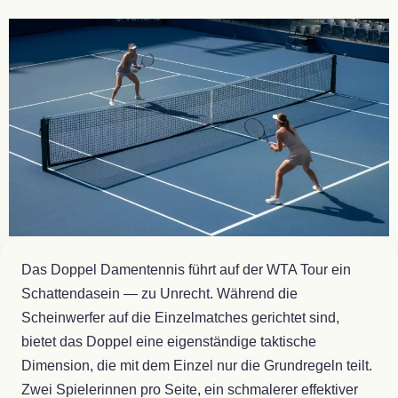
Das Doppel Damentennis führt auf der WTA Tour ein
Schattendasein — zu Unrecht. Während die
Scheinwerfer auf die Einzelmatches gerichtet sind,
bietet das Doppel eine eigenständige taktische
Dimension, die mit dem Einzel nur die Grundregeln teilt.
Zwei Spielerinnen pro Seite, ein schmalerer effektiver