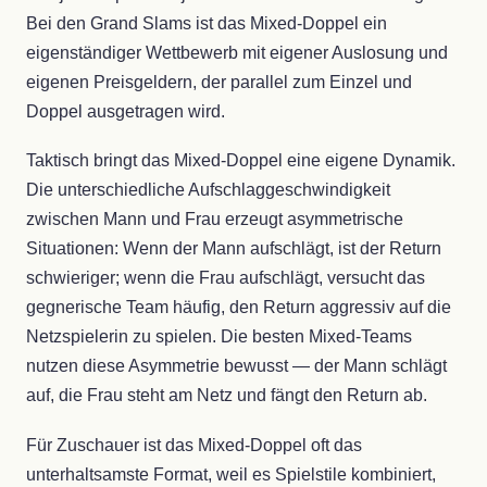
Bei den Grand Slams ist das Mixed-Doppel ein
eigenständiger Wettbewerb mit eigener Auslosung und
eigenen Preisgeldern, der parallel zum Einzel und
Doppel ausgetragen wird.
Taktisch bringt das Mixed-Doppel eine eigene Dynamik.
Die unterschiedliche Aufschlaggeschwindigkeit
zwischen Mann und Frau erzeugt asymmetrische
Situationen: Wenn der Mann aufschlägt, ist der Return
schwieriger; wenn die Frau aufschlägt, versucht das
gegnerische Team häufig, den Return aggressiv auf die
Netzspielerin zu spielen. Die besten Mixed-Teams
nutzen diese Asymmetrie bewusst — der Mann schlägt
auf, die Frau steht am Netz und fängt den Return ab.
Für Zuschauer ist das Mixed-Doppel oft das
unterhaltsamste Format, weil es Spielstile kombiniert,